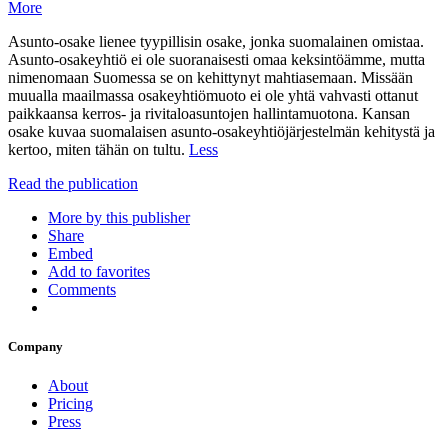
More
Asunto-osake lienee tyypillisin osake, jonka suomalainen omistaa.
Asunto-osakeyhtiö ei ole suoranaisesti omaa keksintöämme, mutta
nimenomaan Suomessa se on kehittynyt mahtiasemaan. Missään
muualla maailmassa osakeyhtiömuoto ei ole yhtä vahvasti ottanut
paikkaansa kerros- ja rivitaloasuntojen hallintamuotona. Kansan
osake kuvaa suomalaisen asunto-osakeyhtiöjärjestelmän kehitystä ja
kertoo, miten tähän on tultu.
Less
Read the publication
More by this publisher
Share
Embed
Add to favorites
Comments
Company
About
Pricing
Press