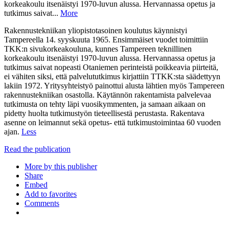
korkeakoulu itsenäistyi 1970-luvun alussa. Hervannassa opetus ja
tutkimus saivat...
More
Rakennustekniikan yliopistotasoinen koulutus käynnistyi
Tampereella 14. syyskuuta 1965. Ensimmäiset vuodet toimittiin
TKK:n sivukorkeakouluna, kunnes Tampereen teknillinen
korkeakoulu itsenäistyi 1970-luvun alussa. Hervannassa opetus ja
tutkimus saivat nopeasti Otaniemen perinteistä poikkeavia piirteitä,
ei vähiten siksi, että palvelututkimus kirjattiin TTKK:sta säädettyyn
lakiin 1972. Yritysyhteistyö painottui alusta lähtien myös Tampereen
rakennustekniikan osastolla. Käytännön rakentamista palvelevaa
tutkimusta on tehty läpi vuosikymmenten, ja samaan aikaan on
pidetty huolta tutkimustyön tieteellisestä perustasta. Rakentava
asenne on leimannut sekä opetus- että tutkimustoimintaa 60 vuoden
ajan.
Less
Read the publication
More by this publisher
Share
Embed
Add to favorites
Comments