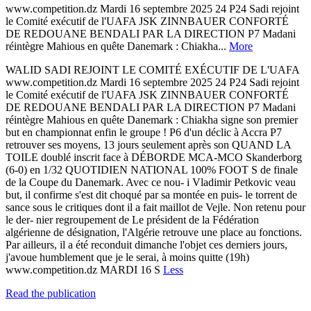
www.competition.dz Mardi 16 septembre 2025 24 P24 Sadi rejoint
le Comité exécutif de l'UAFA JSK ZINNBAUER CONFORTÉ
DE REDOUANE BENDALI PAR LA DIRECTION P7 Madani
réintègre Mahious en quête Danemark : Chiakha...
More
WALID SADI REJOINT LE COMITÉ EXÉCUTIF DE L'UAFA
www.competition.dz Mardi 16 septembre 2025 24 P24 Sadi rejoint
le Comité exécutif de l'UAFA JSK ZINNBAUER CONFORTÉ
DE REDOUANE BENDALI PAR LA DIRECTION P7 Madani
réintègre Mahious en quête Danemark : Chiakha signe son premier
but en championnat enfin le groupe ! P6 d'un déclic à Accra P7
retrouver ses moyens, 13 jours seulement après son QUAND LA
TOILE doublé inscrit face à DÉBORDE MCA-MCO Skanderborg
(6-0) en 1/32 QUOTIDIEN NATIONAL 100% FOOT S de finale
de la Coupe du Danemark. Avec ce nou- i Vladimir Petkovic veau
but, il confirme s'est dit choqué par sa montée en puis- le torrent de
sance sous le critiques dont il a fait maillot de Vejle. Non retenu pour
le der- nier regroupement de Le président de la Fédération
algérienne de désignation, l'Algérie retrouve une place au fonctions.
Par ailleurs, il a été reconduit dimanche l'objet ces derniers jours,
j'avoue humblement que je le serai, à moins quitte (19h)
www.competition.dz MARDI 16 S
Less
Read the publication