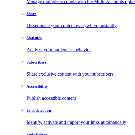
Manage multiple accounts with the Multi-Accounts opti
Share
Disseminate your content everywhere, instantly
Statistics
Analyze your audience's behavior
Subscribers
Share exclusive content with your subscribers
Accessibility
Publish accessible content
Link detection
Identify, activate and import your links automatically
Style Editor