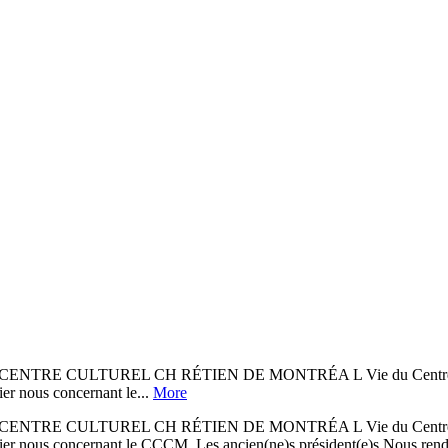
 CENTRE CULTUREL CH RÉTIEN DE MONTRÉA L Vie du Centre Les 1
r nous concernant le...
More
 CENTRE CULTUREL CH RÉTIEN DE MONTRÉA L Vie du Centre Les 1
er nous concernant le CCCM. Les ancien(ne)s président(e)s Nous ren