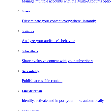
Manage multiple accounts with the Multi-Accounts opti
Share
Disseminate your content everywhere, instantly
Statistics
Analyze your audience's behavior
Subscribers
Share exclusive content with your subscribers
Accessibility
Publish accessible content
Link detection
Identify, activate and import your links automatically
Style Editor