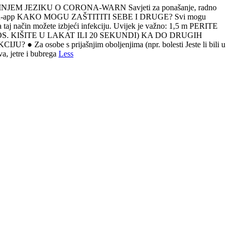
JEZIKU O CORONA-WARN Savjeti za ponašanje, radno
na-warn-app KAKO MOGU ZAŠTITITI SEBE I DRUGE? Svi mogu
 taj način možete izbjeći infekciju. Uvijek je važno: 1,5 m PERITE
S. KIŠITE U LAKAT ILI 20 SEKUNDI) KA DO DRUGIH
e s prijašnjim oboljenjima (npr. bolesti Jeste li bili u
va, jetre i bubrega
Less