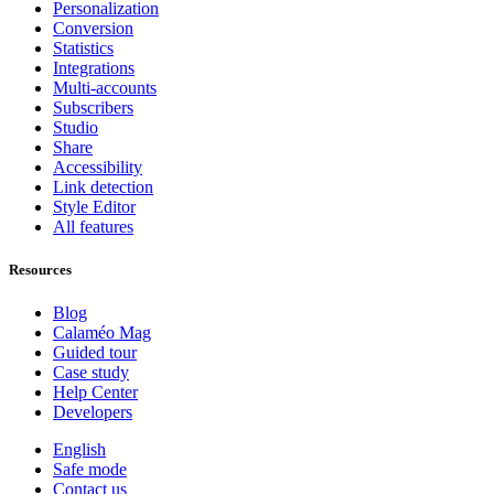
Personalization
Conversion
Statistics
Integrations
Multi-accounts
Subscribers
Studio
Share
Accessibility
Link detection
Style Editor
All features
Resources
Blog
Calaméo Mag
Guided tour
Case study
Help Center
Developers
English
Safe mode
Contact us