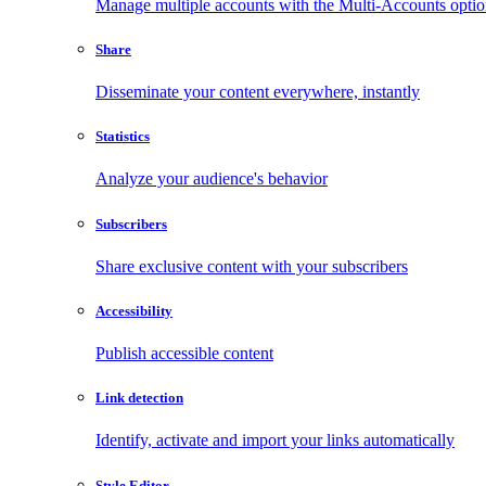
Manage multiple accounts with the Multi-Accounts opti
Share
Disseminate your content everywhere, instantly
Statistics
Analyze your audience's behavior
Subscribers
Share exclusive content with your subscribers
Accessibility
Publish accessible content
Link detection
Identify, activate and import your links automatically
Style Editor