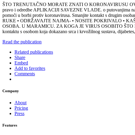
ŠTO TRENUTAČNO MORATE ZNATI O KORONAVIRUSU OVDJE 
pravo i odredbe APLIKACIJI SAVEZNE VLADE. o putovanjima na
pomoći u borbi protiv koronavirusa. Smanjite kontakt s drugim osobam
RUKE • ODRŽAVAJTE NAJMA- • NOSITE POKRIVALO • KAŠL
OSOBA. U MARAMICU. ZA KOGA JE VIRUS OSOBITO ŠTO MORAM U
kontaktu s osobom koja dokazano srca i krvožilnog sustava, dijabetes,
Read the publication
Related publications
Share
Embed
Add to favorites
Comments
Company
About
Pricing
Press
Features