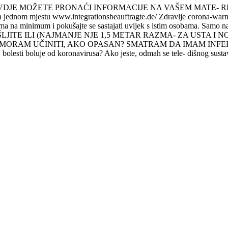
MOŽETE PRONAĆI INFORMACIJE NA VAŠEM MATE- RINJEM 
 jednom mjestu www.integrationsbeauftragte.de/ Zdravlje coro
a na minimum i pokušajte se sastajati uvijek s istim osobama. Samo na
JITE ILI (NAJMANJE NJE 1,5 METAR RAZMA- ZA USTA I NO
ČINITI, AKO OPASAN? SMATRAM DA IMAM INFEKCIJU? ● Za osob
 bolesti boluje od koronavirusa? Ako jeste, odmah se tele- dišnog susta