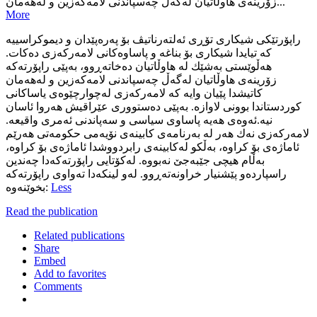
زۆرینه‌ی هاوڵاتیان له‌گه‌ڵ چه‌سپاندنی لامه‌كه‌زین و له‌هه‌مان...
More
راپۆرتێكی شیكاری تۆڕی ئه‌لته‌رناتیڤ بۆ په‌ره‌پێدان و دیموكراسییه‌
كه‌ تیایدا شیكاری بۆ بناغه‌ و پاساوه‌كانی لامه‌ركه‌زی ده‌كات.
هه‌ڵوێستی به‌شێك له‌ هاوڵاتیان ده‌خاته‌ڕوو، به‌پێی راپۆرته‌كه‌
زۆرینه‌ی هاوڵاتیان له‌گه‌ڵ چه‌سپاندنی لامه‌كه‌زین و له‌هه‌مان
كاتیشدا پێیان وایه‌ كه‌ لامه‌ركه‌زی له‌چوارچێوه‌ی یاساكانی
كوردستاندا بوونی لاوازه‌. به‌پێی ده‌ستووری عێراقیش هه‌روا ئاسان
نیه‌.ئه‌وه‌ی هه‌یه‌ پاساوی سیاسی و سه‌پاندنی ئه‌مری واقیعه‌.
لامه‌ركه‌زی نه‌ك هه‌ر له‌ به‌رنامه‌ی كابینه‌ی نۆیه‌می حكومه‌تی هه‌رێم
ئاماژه‌ی بۆ كراوه‌، به‌ڵكو له‌كابینه‌ی رابردووشدا ئاماژه‌ی بۆ كراوه‌،
به‌ڵام هیچی جێبه‌جێ نه‌بووه‌. له‌كۆتایی راپۆرته‌كه‌دا چه‌ندین
راسپارده‌و پێشنیار خراونه‌ته‌ڕوو. له‌و لینكه‌دا ته‌واوی راپۆرته‌كه‌
بخوێنه‌وه‌:
Less
Read the publication
Related publications
Share
Embed
Add to favorites
Comments