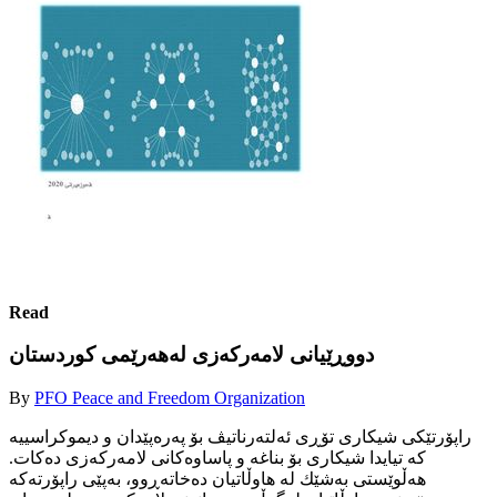
Read
دووڕێیانی لامه‌ركه‌زی له‌هه‌رێمی كوردستان
By
PFO Peace and Freedom Organization
راپۆرتێكی شیكاری تۆڕی ئه‌لته‌رناتیڤ بۆ په‌ره‌پێدان و دیموكراسییه‌
كه‌ تیایدا شیكاری بۆ بناغه‌ و پاساوه‌كانی لامه‌ركه‌زی ده‌كات.
هه‌ڵوێستی به‌شێك له‌ هاوڵاتیان ده‌خاته‌ڕوو، به‌پێی راپۆرته‌كه‌