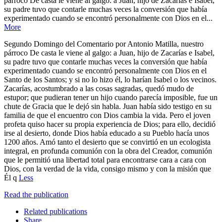
párroco De casta le viene al galgo: a Juan, hijo de Zacarías e Isabel,
su padre tuvo que contarle muchas veces la conversión que había
experimentado cuando se encontró personalmente con Dios en el...
More
Segundo Domingo del Comentario por Antonio Matilla, nuestro
párroco De casta le viene al galgo: a Juan, hijo de Zacarías e Isabel,
su padre tuvo que contarle muchas veces la conversión que había
experimentado cuando se encontró personalmente con Dios en el
Santo de los Santos; y si no lo hizo él, lo harían Isabel o los vecinos.
Zacarías, acostumbrado a las cosas sagradas, quedó mudo de
estupor; que pudieran tener un hijo cuando parecía imposible, fue un
chute de Gracia que le dejó sin habla. Juan había sido testigo en su
familia de que el encuentro con Dios cambia la vida. Pero el joven
profeta quiso hacer su propia experiencia de Dios; para ello, decidió
irse al desierto, donde Dios había educado a su Pueblo hacía unos
1200 años. Amó tanto el desierto que se convirtió en un ecologista
integral, en profunda comunión con la obra del Creador, comunión
que le permitió una libertad total para encontrarse cara a cara con
Dios, con la verdad de la vida, consigo mismo y con la misión que
Él q
Less
Read the publication
Related publications
Share