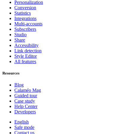
Personalization
Conversion
Statistics
Integrations
Multi-accounts
Subscribers
Studio
Share
Accessibility
Link detection
Style Editor
All features
Resources
Blog
Calaméo Mag
Guided tour
Case study
Help Center
Developers
English
Safe mode
Contact us