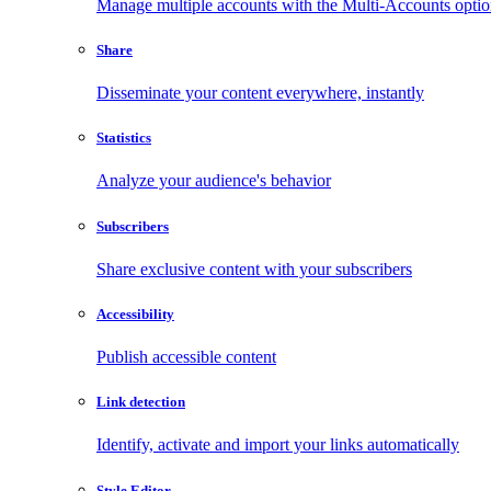
Manage multiple accounts with the Multi-Accounts opti
Share
Disseminate your content everywhere, instantly
Statistics
Analyze your audience's behavior
Subscribers
Share exclusive content with your subscribers
Accessibility
Publish accessible content
Link detection
Identify, activate and import your links automatically
Style Editor