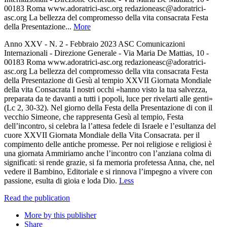
00183 Roma www.adoratrici-asc.org redazioneasc@adoratrici-
asc.org La bellezza del compromesso della vita consacrata Festa
della Presentazione...
More
Anno XXV - N. 2 - Febbraio 2023 ASC Comunicazioni
Internazionali - Direzione Generale - Via Maria De Mattias, 10 -
00183 Roma www.adoratrici-asc.org redazioneasc@adoratrici-
asc.org La bellezza del compromesso della vita consacrata Festa
della Presentazione di Gesù al tempio XXVII Giornata Mondiale
della vita Consacrata I nostri occhi «hanno visto la tua salvezza,
preparata da te davanti a tutti i popoli, luce per rivelarti alle genti»
(Lc 2, 30-32). Nel giorno della Festa della Presentazione di con il
vecchio Simeone, che rappresenta Gesù al tempio, Festa
dell’incontro, si celebra la l’attesa fedele di Israele e l’esultanza del
cuore XXVII Giornata Mondiale della Vita Consacrata. per il
compimento delle antiche promesse. Per noi religiose e religiosi è
una giornata Ammiriamo anche l’incontro con l’anziana colma di
significati: si rende grazie, si fa memoria profetessa Anna, che, nel
vedere il Bambino, Editoriale e si rinnova l’impegno a vivere con
passione, esulta di gioia e loda Dio.
Less
Read the publication
More by this publisher
Share