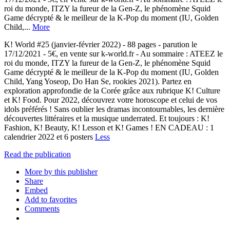
roi du monde, ITZY la fureur de la Gen-Z, le phénomène Squid
Game décrypté & le meilleur de la K-Pop du moment (IU, Golden
Child,...
More
K! World #25 (janvier-février 2022) - 88 pages - parution le
17/12/2021 - 5€, en vente sur k-world.fr - Au sommaire : ATEEZ le
roi du monde, ITZY la fureur de la Gen-Z, le phénomène Squid
Game décrypté & le meilleur de la K-Pop du moment (IU, Golden
Child, Yang Yoseop, Do Han Se, rookies 2021). Partez en
exploration approfondie de la Corée grâce aux rubrique K! Culture
et K! Food. Pour 2022, découvrez votre horoscope et celui de vos
idols préférés ! Sans oublier les dramas incontournables, les dernière
découvertes littéraires et la musique underrated. Et toujours : K!
Fashion, K! Beauty, K! Lesson et K! Games ! EN CADEAU : 1
calendrier 2022 et 6 posters
Less
Read the publication
More by this publisher
Share
Embed
Add to favorites
Comments