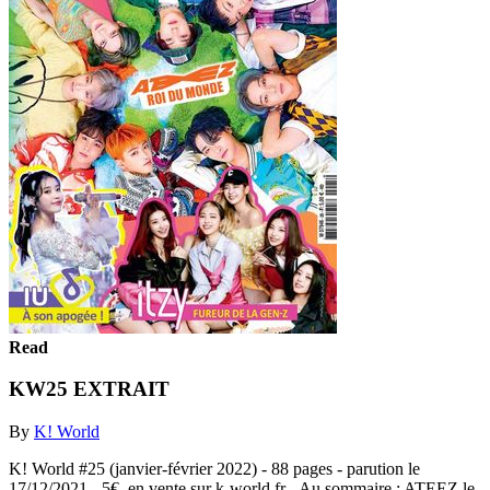
Read
KW25 EXTRAIT
By
K! World
K! World #25 (janvier-février 2022) - 88 pages - parution le
17/12/2021 - 5€, en vente sur k-world.fr - Au sommaire : ATEEZ le