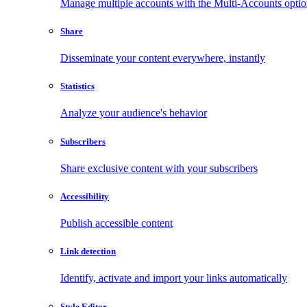
Manage multiple accounts with the Multi-Accounts opti
Share
Disseminate your content everywhere, instantly
Statistics
Analyze your audience's behavior
Subscribers
Share exclusive content with your subscribers
Accessibility
Publish accessible content
Link detection
Identify, activate and import your links automatically
Style Editor