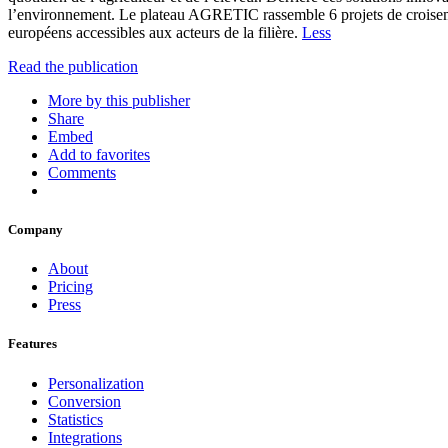
l’environnement. Le plateau AGRETIC rassemble 6 projets de croisement
européens accessibles aux acteurs de la filière.
Less
Read the publication
More by this publisher
Share
Embed
Add to favorites
Comments
Company
About
Pricing
Press
Features
Personalization
Conversion
Statistics
Integrations