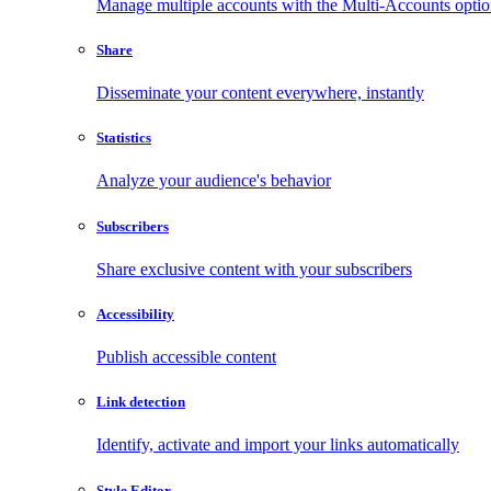
Manage multiple accounts with the Multi-Accounts opti
Share
Disseminate your content everywhere, instantly
Statistics
Analyze your audience's behavior
Subscribers
Share exclusive content with your subscribers
Accessibility
Publish accessible content
Link detection
Identify, activate and import your links automatically
Style Editor