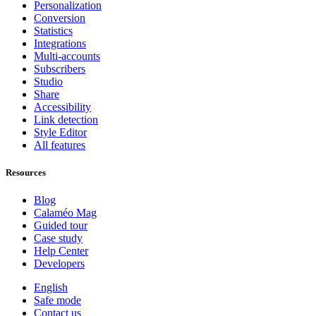
Personalization
Conversion
Statistics
Integrations
Multi-accounts
Subscribers
Studio
Share
Accessibility
Link detection
Style Editor
All features
Resources
Blog
Calaméo Mag
Guided tour
Case study
Help Center
Developers
English
Safe mode
Contact us