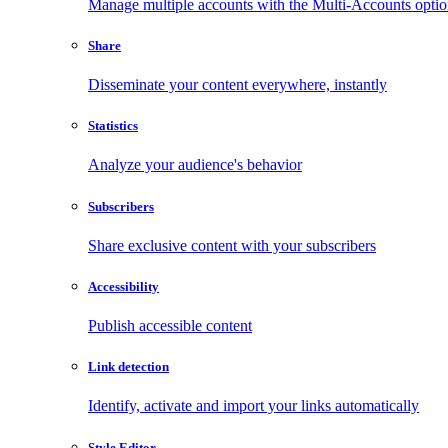
Manage multiple accounts with the Multi-Accounts opti
Share
Disseminate your content everywhere, instantly
Statistics
Analyze your audience's behavior
Subscribers
Share exclusive content with your subscribers
Accessibility
Publish accessible content
Link detection
Identify, activate and import your links automatically
Style Editor