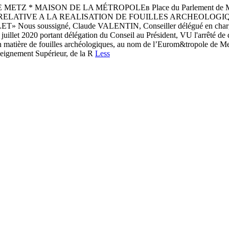
* MAISON DE LA MÉTROPOLEв Place du Parlement de Metz =
 12 / 2022 RELATIVE A LA REALISATION DE FOUILLES ARCHE
oussigné, Claude VALENTIN, Conseiller délégué en charge de l
 juillet 2020 portant délégation du Conseil au Président, VU l'arrêté de
 matière de fouilles archéologiques, au nom de l’Eurom&tropole de Metz,
nseignement Supérieur, de la R
Less