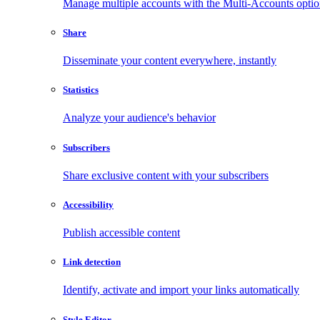
Manage multiple accounts with the Multi-Accounts opti
Share
Disseminate your content everywhere, instantly
Statistics
Analyze your audience's behavior
Subscribers
Share exclusive content with your subscribers
Accessibility
Publish accessible content
Link detection
Identify, activate and import your links automatically
Style Editor