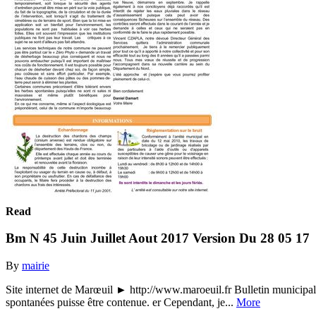
Read
Bm N 45 Juin Juillet Aout 2017 Version Du 28 05 17
By
mairie
Site internet de Marœuil ► http://www.maroeuil.fr Bulletin municipal
spontanées puisse être contenue. er Cependant, je...
More