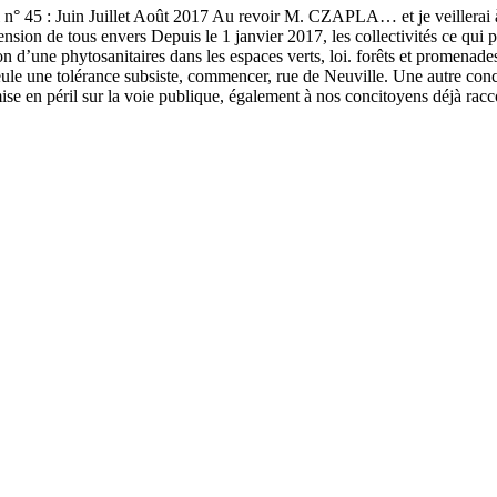
 n° 45 : Juin Juillet Août 2017 Au revoir M. CZAPLA… et je veillerai 
nsion de tous envers Depuis le 1 janvier 2017, les collectivités ce qui 
on d’une phytosanitaires dans les espaces verts, loi. forêts et promenade
ule une tolérance subsiste, commencer, rue de Neuville. Une autre conce
se en péril sur la voie publique, également à nos concitoyens déjà racco