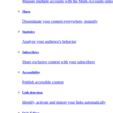
Manage multiple accounts with the Multi-Accounts opti
Share
Disseminate your content everywhere, instantly
Statistics
Analyze your audience's behavior
Subscribers
Share exclusive content with your subscribers
Accessibility
Publish accessible content
Link detection
Identify, activate and import your links automatically
Style Editor