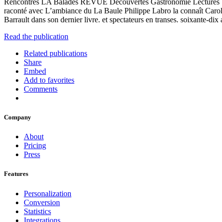
Rencontres LA Balades REVUE Découvertes Gastronomie Lectures So
raconté avec L’ambiance du La Baule Philippe Labro la connaît Caroli
Barrault dans son dernier livre. et spectateurs en transes. soixante-dix 
Read the publication
Related publications
Share
Embed
Add to favorites
Comments
Company
About
Pricing
Press
Features
Personalization
Conversion
Statistics
Integrations