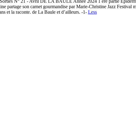
rties N° 21 - Avril DE LA BAULE Année 2024 1 ère partie Épidermiq
ne partage son carnet gourmandise par Marie-Christine Jazz Festival m
ans et la raconte. de La Baule et d’ailleurs. -1-
Less