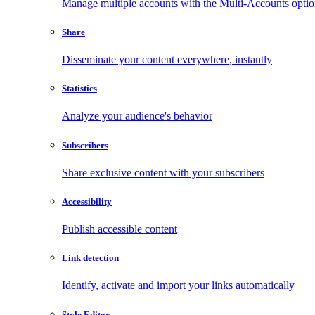
Manage multiple accounts with the Multi-Accounts opti
Share
Disseminate your content everywhere, instantly
Statistics
Analyze your audience's behavior
Subscribers
Share exclusive content with your subscribers
Accessibility
Publish accessible content
Link detection
Identify, activate and import your links automatically
Style Editor