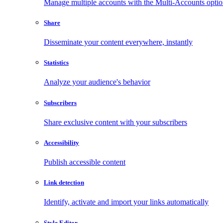
Manage multiple accounts with the Multi-Accounts opti
Share
Disseminate your content everywhere, instantly
Statistics
Analyze your audience's behavior
Subscribers
Share exclusive content with your subscribers
Accessibility
Publish accessible content
Link detection
Identify, activate and import your links automatically
Style Editor