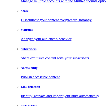
Manage multiple accounts with the Multi-Accounts opti
Share
Disseminate your content everywhere, instantly
Statistics
Analyze your audience's behavior
Subscribers
Share exclusive content with your subscribers
Accessibility
Publish accessible content
Link detection
Identify, activate and import your links automatically
Style Editor