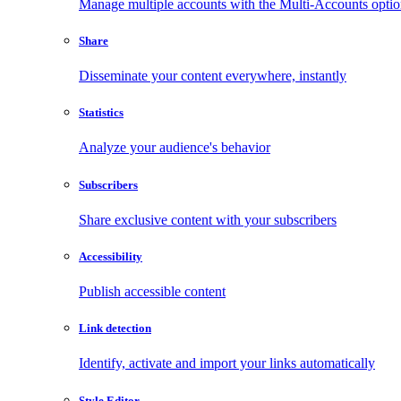
Manage multiple accounts with the Multi-Accounts opti
Share
Disseminate your content everywhere, instantly
Statistics
Analyze your audience's behavior
Subscribers
Share exclusive content with your subscribers
Accessibility
Publish accessible content
Link detection
Identify, activate and import your links automatically
Style Editor