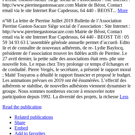
http://www.pierrinegastonsacaze.com Mairie de Béost, Contact
email via le site Internet Rue Capdessus, 64 440 - BEOST...
More
n°68 La lettre de Pierrine Juillet 2019 Bulletin de l’Association
Pierrine Gaston-Sacaze Siège social de l’association : Site Internet :
http://www.pierrinegastonsacaze.com Mairie de Béost, Contact
email via le site Internet Rue Capdessus, 64 440 - BEOST Tél : 05
59 34 93 63 L’assemblée générale annuelle permet d’accueil- Edito
lir et de connaître de nouveaux adhérents, de re- Lydie Baylocq,
présidente de l’association trouver les fidèles actifs de Pierrine. Le
27 avril dernier, la petite salle des associations était rem- plie une
nouvelle fois. Le repas chez Trey prolonge ce temps d’échanges et
de cordialité. Pierre Vergès, le secrétaire, a présenté le rapport moral
; Maïté Touyarou a détaillé le rapport financier et proposé le budget.
Les animations prévues en 2019 ont été énumérées. L’effectif des
adhérents se stabilise, de nouvelles adhésions viennent dynamiser le
groupe. Nous sommes nombreux encore à renouveler notre
participation depuis 1992. La diversité des projets, la richesse
Less
Read the publication
Related publications
Share
Embed
Add to favorites