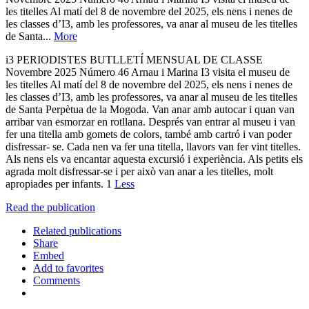
les titelles Al matí del 8 de novembre del 2025, els nens i nenes de
les classes d’I3, amb les professores, va anar al museu de les titelles
de Santa...
More
i3 PERIODISTES BUTLLETÍ MENSUAL DE CLASSE
Novembre 2025 Número 46 Arnau i Marina I3 visita el museu de
les titelles Al matí del 8 de novembre del 2025, els nens i nenes de
les classes d’I3, amb les professores, va anar al museu de les titelles
de Santa Perpètua de la Mogoda. Van anar amb autocar i quan van
arribar van esmorzar en rotllana. Després van entrar al museu i van
fer una titella amb gomets de colors, també amb cartró i van poder
disfressar- se. Cada nen va fer una titella, llavors van fer vint titelles.
Als nens els va encantar aquesta excursió i experiència. Als petits els
agrada molt disfressar-se i per això van anar a les titelles, molt
apropiades per infants. 1
Less
Read the publication
Related publications
Share
Embed
Add to favorites
Comments