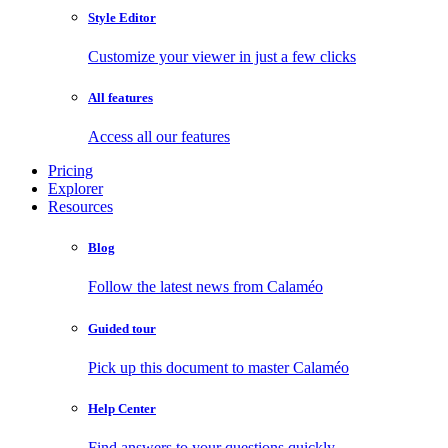
Style Editor
Customize your viewer in just a few clicks
All features
Access all our features
Pricing
Explorer
Resources
Blog
Follow the latest news from Calaméo
Guided tour
Pick up this document to master Calaméo
Help Center
Find answers to your questions quickly