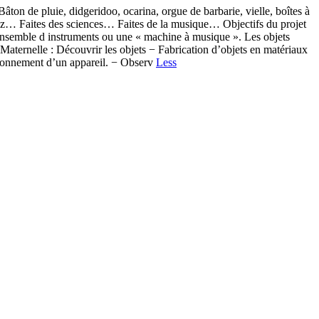
n de pluie, didgeridoo, ocarina, orgue de barbarie, vielle, boîtes à
tez… Faites des sciences… Faites de la musique… Objectifs du projet
n ensemble d instruments ou une « machine à musique ». Les objets
aternelle : Découvrir les objets − Fabrication d’objets en matériaux
ctionnement d’un appareil. − Observ
Less