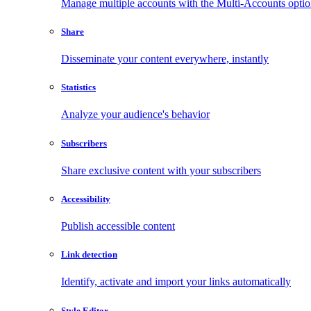
Manage multiple accounts with the Multi-Accounts opti
Share
Disseminate your content everywhere, instantly
Statistics
Analyze your audience's behavior
Subscribers
Share exclusive content with your subscribers
Accessibility
Publish accessible content
Link detection
Identify, activate and import your links automatically
Style Editor