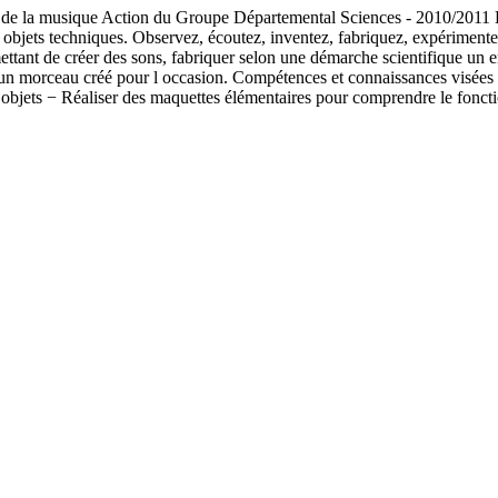
e la musique Action du Groupe Départemental Sciences - 2010/2011 Bâto
 objets techniques. Observez, écoutez, inventez, fabriquez, expérimen
mettant de créer des sons, fabriquer selon une démarche scientifique u
un morceau créé pour l occasion. Compétences et connaissances visées M
es objets − Réaliser des maquettes élémentaires pour comprendre le fon