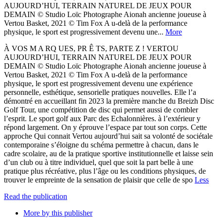
AUJOURD’HUI, TERRAIN NATUREL DE JEUX POUR
DEMAIN © Studio Loïc Photographe Aionah ancienne joueuse à
Vertou Basket, 2021 © Tim Fox A u-delà de la performance
physique, le sport est progressivement devenu une...
More
À VOS M A RQ UES, PR Ê TS, PARTE Z ! VERTOU
AUJOURD’HUI, TERRAIN NATUREL DE JEUX POUR
DEMAIN © Studio Loïc Photographe Aionah ancienne joueuse à
Vertou Basket, 2021 © Tim Fox A u-delà de la performance
physique, le sport est progressivement devenu une expérience
personnelle, esthétique, sensorielle pratiques nouvelles. Elle l’a
démontré en accueillant fin 2023 la première manche du Breizh Disc
Golf Tour, une compétition de disc qui permet aussi de combler
l’esprit. Le sport golf aux Parc des Echalonnières. à l’extérieur y
répond largement. On y éprouve l’espace par tout son corps. Cette
approche Qui connait Vertou aujourd’hui sait sa volonté de sociétale
contemporaine s’éloigne du schéma permettre à chacun, dans le
cadre scolaire, au de la pratique sportive institutionnelle et laisse sein
d’un club ou à titre individuel, quel que soit la part belle à une
pratique plus récréative, plus l’âge ou les conditions physiques, de
trouver le empreinte de la sensation de plaisir que celle de spo
Less
Read the publication
More by this publisher