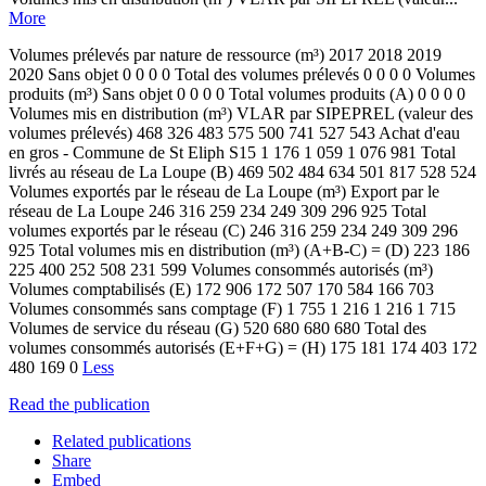
More
Volumes prélevés par nature de ressource (m³) 2017 2018 2019
2020 Sans objet 0 0 0 0 Total des volumes prélevés 0 0 0 0 Volumes
produits (m³) Sans objet 0 0 0 0 Total volumes produits (A) 0 0 0 0
Volumes mis en distribution (m³) VLAR par SIPEPREL (valeur des
volumes prélevés) 468 326 483 575 500 741 527 543 Achat d'eau
en gros - Commune de St Eliph S15 1 176 1 059 1 076 981 Total
livrés au réseau de La Loupe (B) 469 502 484 634 501 817 528 524
Volumes exportés par le réseau de La Loupe (m³) Export par le
réseau de La Loupe 246 316 259 234 249 309 296 925 Total
volumes exportés par le réseau (C) 246 316 259 234 249 309 296
925 Total volumes mis en distribution (m³) (A+B-C) = (D) 223 186
225 400 252 508 231 599 Volumes consommés autorisés (m³)
Volumes comptabilisés (E) 172 906 172 507 170 584 166 703
Volumes consommés sans comptage (F) 1 755 1 216 1 216 1 715
Volumes de service du réseau (G) 520 680 680 680 Total des
volumes consommés autorisés (E+F+G) = (H) 175 181 174 403 172
480 169 0
Less
Read the publication
Related publications
Share
Embed