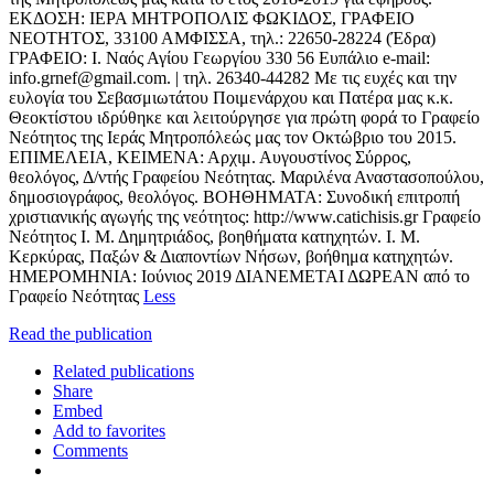
ΕΚΔΟΣΗ: IΕΡΑ ΜΗΤΡΟΠΟΛΙΣ ΦΩΚΙΔΟΣ, ΓΡΑΦΕΙΟ
ΝΕΟΤΗΤΟΣ, 33100 ΑΜΦΙΣΣΑ, τηλ.: 22650-28224 (Έδρα)
ΓΡΑΦΕΙΟ: Ι. Ναός Αγίου Γεωργίου 330 56 Ευπάλιο e-mail:
info.grnef@gmail.com. | τηλ. 26340-44282 Με τις ευχές και την
ευλογία του Σεβασμιωτάτου Ποιμενάρχου και Πατέρα μας κ.κ.
Θεοκτίστου ιδρύθηκε και λειτούργησε για πρώτη φορά το Γραφείο
Νεότητος της Ιεράς Μητροπόλεώς μας τον Οκτώβριο του 2015.
ΕΠΙΜΕΛΕΙΑ, ΚΕΙΜΕΝΑ: Αρχιμ. Αυγουστίνος Σύρρος,
θεολόγος, Δ/ντής Γραφείου Νεότητας. Μαριλένα Αναστασοπούλου,
δημοσιογράφος, θεολόγος. ΒΟΗΘΗΜΑΤΑ: Συνοδική επιτροπή
χριστιανικής αγωγής της νεότητος: http://www.catichisis.gr Γραφείο
Νεότητος Ι. Μ. Δημητριάδος, βοηθήματα κατηχητών. Ι. Μ.
Κερκύρας, Παξών & Διαποντίων Νήσων, βοήθημα κατηχητών.
ΗΜΕΡΟΜΗΝΙΑ: Ιούνιος 2019 ΔΙΑΝΕΜΕΤΑΙ ΔΩΡΕΑΝ από το
Γραφείο Νεότητας
Less
Read the publication
Related publications
Share
Embed
Add to favorites
Comments