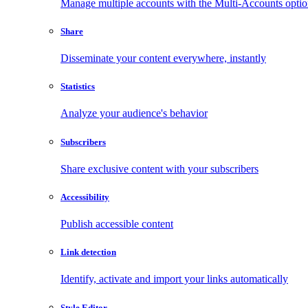
Manage multiple accounts with the Multi-Accounts opti
Share
Disseminate your content everywhere, instantly
Statistics
Analyze your audience's behavior
Subscribers
Share exclusive content with your subscribers
Accessibility
Publish accessible content
Link detection
Identify, activate and import your links automatically
Style Editor