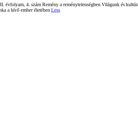
II. évfolyam, 4. szám Remény a reménytelenségben Világunk és kultúrá
nka a hívő ember életében
Less