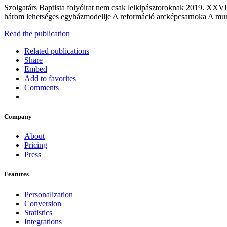
Szolgatárs Baptista folyóirat nem csak lelkipásztoroknak 2019. XXVI
három lehetséges egyházmodellje A reformáció arcképcsarnoka A mu
Read the publication
Related publications
Share
Embed
Add to favorites
Comments
Company
About
Pricing
Press
Features
Personalization
Conversion
Statistics
Integrations