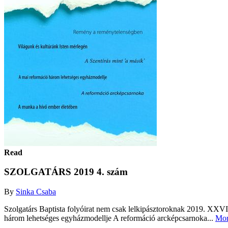
Read
SZOLGATÁRS 2019 4. szám
By
Sinka Csaba
Szolgatárs Baptista folyóirat nem csak lelkipásztoroknak 2019. XXVI
három lehetséges egyházmodellje A reformáció arcképcsarnoka...
Mo