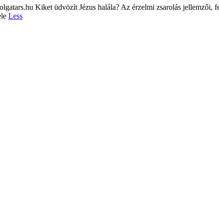
tars.hu Kiket üdvözít Jézus halála? Az érzelmi zsarolás jellemzői, f
ele
Less