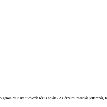
tars.hu Kiket üdvözít Jézus halála? Az érzelmi zsarolás jellemzői, f