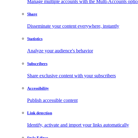
Manage multiple accounts with the Multi-Accounts opti
Share
Disseminate your content everywhere, instantly
Statistics
Analyze your audience's behavior
Subscribers
Share exclusive content with your subscribers
Accessibility
Publish accessible content
Link detection
Identify, activate and import your links automatically
Style Editor