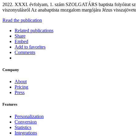
2022. XXXI. évfolyam, 1. szám SZOLGATÁRS baptista folyóirat szolga
viszonyulásról Az anabaptista mozgalom margójára Jézus visszajövet
Read the publication
Related publications
Share
Embed
Add to favorites
Comments
Company
About
Pricing
Press
Features
Personalization
Conversion
Statistics
Integrations