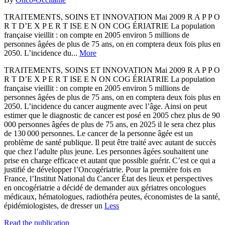
TRAITEMENTS, SOINS ET INNOVATION Mai 2009 R A P P O
R T D’E X P E R T ISE E N ON COG ÉRIATRIE La population
française vieillit : on compte en 2005 environ 5 millions de
personnes âgées de plus de 75 ans, on en comptera deux fois plus en
2050. L’incidence du...
More
TRAITEMENTS, SOINS ET INNOVATION Mai 2009 R A P P O
R T D’E X P E R T ISE E N ON COG ÉRIATRIE La population
française vieillit : on compte en 2005 environ 5 millions de
personnes âgées de plus de 75 ans, on en comptera deux fois plus en
2050. L’incidence du cancer augmente avec l’âge. Ainsi on peut
estimer que le diagnostic de cancer est posé en 2005 chez plus de 90
000 personnes âgées de plus de 75 ans, en 2025 il le sera chez plus
de 130 000 personnes. Le cancer de la personne âgée est un
problème de santé publique. Il peut être traité avec autant de succès
que chez l’adulte plus jeune. Les personnes âgées souhaitent une
prise en charge efficace et autant que possible guérir. C’est ce qui a
justifié de développer l’Oncogériatrie. Pour la première fois en
France, l’Institut National du Cancer État des lieux et perspectives
en oncogériatrie a décidé de demander aux gériatres oncologues
médicaux, hématologues, radiothéra­ peutes, économistes de la santé,
épidémiologistes, de dresser un
Less
Read the publication