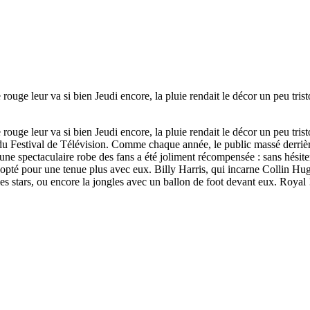
 va si bien Jeudi encore, la pluie rendait le décor un peu tristoun
 va si bien Jeudi encore, la pluie rendait le décor un peu tristoun
du Festival de Télévision. Comme chaque année, le public massé derrièr
 une spectaculaire robe des fans a été joliment récompensée : sans hésit
rt opté pour une tenue plus avec eux. Billy Harris, qui incarne Collin H
 stars, ou encore la jongles avec un ballon de foot devant eux. Royal !