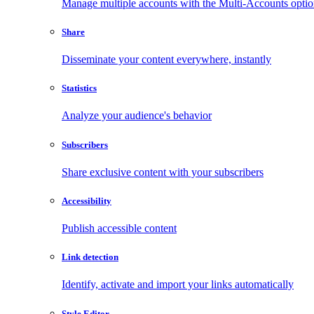
Manage multiple accounts with the Multi-Accounts opti
Share
Disseminate your content everywhere, instantly
Statistics
Analyze your audience's behavior
Subscribers
Share exclusive content with your subscribers
Accessibility
Publish accessible content
Link detection
Identify, activate and import your links automatically
Style Editor