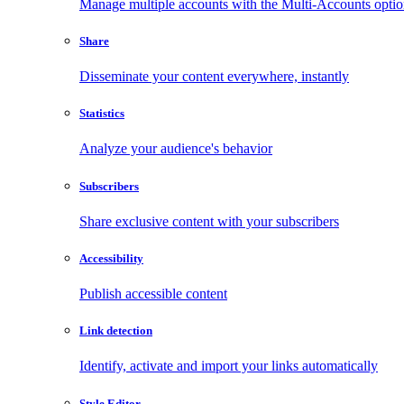
Manage multiple accounts with the Multi-Accounts opti
Share
Disseminate your content everywhere, instantly
Statistics
Analyze your audience's behavior
Subscribers
Share exclusive content with your subscribers
Accessibility
Publish accessible content
Link detection
Identify, activate and import your links automatically
Style Editor