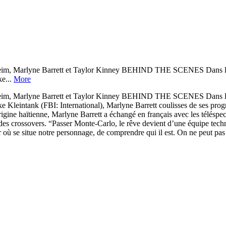
Marlyne Barrett et Taylor Kinney BEHIND THE SCENES Dans les coul
e...
More
Marlyne Barrett et Taylor Kinney BEHIND THE SCENES Dans les coul
Kleintank (FBI: International), Marlyne Barrett coulisses de ses pro
origine haïtienne, Marlyne Barrett a échangé en français avec les téléspe
 des crossovers. “Passer Monte-Carlo, le rêve devient d’une équipe techni
ir où se situe notre personnage, de comprendre qui il est. On ne peut pa