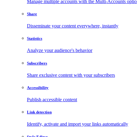
Manage multiple accounts with the Multi-Accounts opti
Share
Disseminate your content everywhere, instantly
Statistics
Analyze your audience's behavior
Subscribers
Share exclusive content with your subscribers
Accessibility
Publish accessible content
Link detection
Identify, activate and import your links automatically
Style Editor