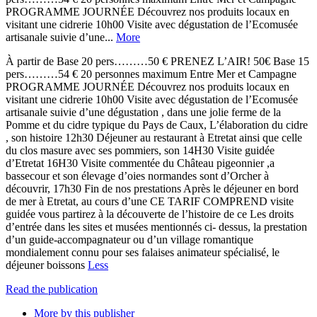
PROGRAMME JOURNÉE Découvrez nos produits locaux en
visitant une cidrerie 10h00 Visite avec dégustation de l’Ecomusée
artisanale suivie d’une...
More
À partir de Base 20 pers………50 € PRENEZ L’AIR! 50€ Base 15
pers………54 € 20 personnes maximum Entre Mer et Campagne
PROGRAMME JOURNÉE Découvrez nos produits locaux en
visitant une cidrerie 10h00 Visite avec dégustation de l’Ecomusée
artisanale suivie d’une dégustation , dans une jolie ferme de la
Pomme et du cidre typique du Pays de Caux, L’élaboration du cidre
, son histoire 12h30 Déjeuner au restaurant à Etretat ainsi que celle
du clos masure avec ses pommiers, son 14H30 Visite guidée
d’Etretat 16H30 Visite commentée du Château pigeonnier ,a
bassecour et son élevage d’oies normandes sont d’Orcher à
découvrir, 17h30 Fin de nos prestations Après le déjeuner en bord
de mer à Etretat, au cours d’une CE TARIF COMPREND visite
guidée vous partirez à la découverte de l’histoire de ce Les droits
d’entrée dans les sites et musées mentionnés ci- dessus, la prestation
d’un guide-accompagnateur ou d’un village romantique
mondialement connu pour ses falaises animateur spécialisé, le
déjeuner boissons
Less
Read the publication
More by this publisher