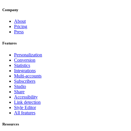
Company
About
Pricing
Press
Features
Personalization
Conversion
Statistics
Integrations
Multi-accounts
Subscribers
Studio
Share
Accessibility
Link detection
Style Editor
All features
Resources