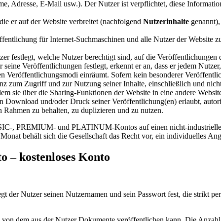
Adresse, E-Mail usw.). Der Nutzer ist verpflichtet, diese Informatio
die er auf der Website verbreitet (nachfolgend
Nutzerinhalte
genannt), 
öffentlichung für Internet-Suchmaschinen und alle Nutzer der Website 
r festlegt, welche Nutzer berechtigt sind, auf die Veröffentlichungen 
ne Veröffentlichungen festlegt, erkennt er an, dass er jedem Nutzer, d
en Veröffentlichungsmodi einräumt. Sofern kein besonderer Veröffentli
enz zum Zugriff und zur Nutzung seiner Inhalte, einschließlich und nicht
dem sie über die Sharing-Funktionen der Website in eine andere Websi
Download und/oder Druck seiner Veröffentlichung(en) erlaubt, autorisi
n Rahmen zu behalten, zu duplizieren und zu nutzen.
IC-, PREMIUM- und PLATINUM-Kontos auf einen nicht-industriellen 
nat behält sich die Gesellschaft das Recht vor, ein individuelles Ange
 – kostenloses Konto
t der Nutzer seinen Nutzernamen und sein Passwort fest, die strikt pe
von dem aus der Nutzer Dokumente veröffentlichen kann. Die Anzahl d