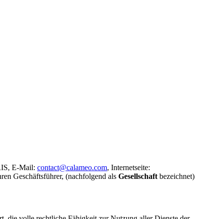
RIS, E-Mail:
contact@calameo.com
, Internetseite:
ren Geschäftsführer, (nachfolgend als
Gesellschaft
bezeichnet)
 die volle rechtliche Fähigkeit zur Nutzung aller Dienste der