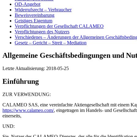
OD-Angebot
Widerrufsrecht – Verbraucher
Beweisvereinbarung
Geistiges Eigentum
Verpflichtungen der Gesellschaft CALAMEO
Verpflichtungen des Nutzers
Verschiedenes – Änderungen der Allgemeinen Geschäftsbedi
Gesetz – Gericht – Streit – Mediation
Allgemeine Geschäftsbedingungen und Nu
Letzte Aktualisierung: 2018-05-25
Einführung
ZUR VERWENDUNG:
CALAMEO SAS, eine vereinfachte Aktiengesellschaft mit einem Kapit
https://www.calameo.com/
, eingetragen im Handels- und Gesellschaf
einerseits,
UND:
Sie, Nutzer des CALAMEO-Dienstes, der alle für die Identifikation er