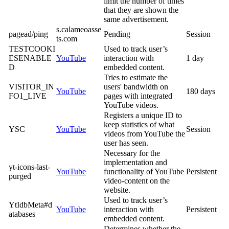
limit the number of times
that they are shown the
same advertisement.
s.calameoasse
pagead/ping
Pending
Session
ts.com
TESTCOOKI
Used to track user’s
ESENABLE
YouTube
interaction with
1 day
D
embedded content.
Tries to estimate the
VISITOR_IN
users' bandwidth on
YouTube
180 days
FO1_LIVE
pages with integrated
YouTube videos.
Registers a unique ID to
keep statistics of what
YSC
YouTube
Session
videos from YouTube the
user has seen.
Necessary for the
implementation and
yt-icons-last-
YouTube
functionality of YouTube
Persistent
purged
video-content on the
website.
Used to track user’s
YtIdbMeta#d
YouTube
interaction with
Persistent
atabases
embedded content.
Determines whether the