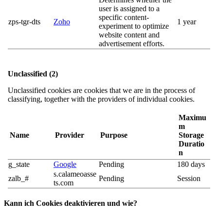
user is assigned to a
specific content-
zps-tgr-dts
Zoho
1 year
experiment to optimize
website content and
advertisement efforts.
Unclassified (2)
Unclassified cookies are cookies that we are in the process of
classifying, together with the providers of individual cookies.
Maximu
m
Name
Provider
Purpose
Storage
Duratio
n
g_state
Google
Pending
180 days
s.calameoasse
zalb_#
Pending
Session
ts.com
Kann ich Cookies deaktivieren und wie?