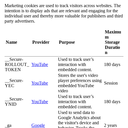
Marketing cookies are used to track visitors across websites. The
intention is to display ads that are relevant and engaging for the
individual user and thereby more valuable for publishers and third
party advertisers.
Maximu
m
Name
Provider
Purpose
Storage
Duratio
n
__Secure-
Used to track user’s
ROLLOUT_
YouTube
interaction with
180 days
TOKEN
embedded content.
Stores the user's video
__Secure-
player preferences using
YouTube
Session
YEC
embedded YouTube
video
Used to track user’s
__Secure-
YouTube
interaction with
180 days
YNID
embedded content.
Used to send data to
Google Analytics about
the visitor's device and
_ga
Google
2 years
behavior. Tracks the