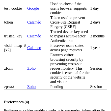
Used to check if the
test_cookie
Google
user's browser supports
1 day
cookies.
Token used to prevent
token
Calaméo
Cross-Site Request
2 days
Forgery (CSRF)
Trusted device key used
trusted_key
Calaméo
to bypass Multi-Factor
3 months
Authentication
visid_incap_#
Preserves users states
Calameo
1 year
[x2]
across page requests.
Ensures visitor
browsing-security by
preventing cross-site
zfccn
Zoho
request forgery. This
Session
cookie is essential for the
security of the website
and visitor.
zpssr#
Zoho
Pending
Session
Preferences (4)
Preference cookies enable a website to remember information that