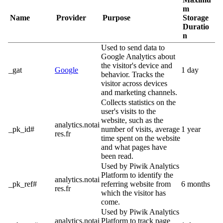
m
Name
Provider
Purpose
Storage
Duratio
n
Used to send data to
Google Analytics about
the visitor's device and
_gat
Google
1 day
behavior. Tracks the
visitor across devices
and marketing channels.
Collects statistics on the
user's visits to the
website, such as the
analytics.notai
_pk_id#
number of visits, average
1 year
res.fr
time spent on the website
and what pages have
been read.
Used by Piwik Analytics
Platform to identify the
analytics.notai
_pk_ref#
referring website from
6 months
res.fr
which the visitor has
come.
Used by Piwik Analytics
analytics.notai
Platform to track page