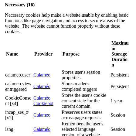
Necessary (16)
Necessary cookies help make a website usable by enabling basic
functions like page navigation and access to secure areas of the
website. The website cannot function properly without these
cookies.
Maximu
m
Name
Provider
Purpose
Storage
Duratio
n
Stores user's session
calameo.user
Calaméo
Persistent
properties
calameo.view
Stores reader's
Calaméo
Persistent
er.triggered
completed triggers
Stores the user's cookie
CookieConse
Calaméo
consent state for the
1 year
nt [x4]
Cookiebot
current domain
incap_ses_#
Preserves users states
Calameo
Session
[x2]
across page requests.
Remembers the user's
lang
Calaméo
selected language
Session
version of a website