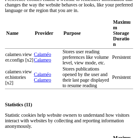
changes the way the website behaves or looks, like your preferred
language or the region that you are in.
Maximu
m
Name
Provider
Purpose
Storage
Duratio
n
Stores user reading
calameo.view
Calaméo
preferences like volume
Persistent
er.configs [x2]
Calameo
level, view mode, etc.
Stores publications
calameo.view
Calaméo
opened by the user and
er.histories
Persistent
Calameo
their last page displayed
[x2]
to resume reading
Statistics (11)
Statistic cookies help website owners to understand how visitors
interact with websites by collecting and reporting information
anonymously.
Maximu