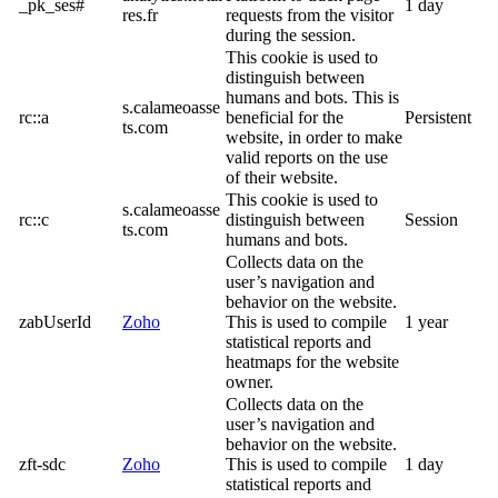
_pk_ses#
1 day
res.fr
requests from the visitor
during the session.
This cookie is used to
distinguish between
humans and bots. This is
s.calameoasse
rc::a
beneficial for the
Persistent
ts.com
website, in order to make
valid reports on the use
of their website.
This cookie is used to
s.calameoasse
rc::c
distinguish between
Session
ts.com
humans and bots.
Collects data on the
user’s navigation and
behavior on the website.
zabUserId
Zoho
This is used to compile
1 year
statistical reports and
heatmaps for the website
owner.
Collects data on the
user’s navigation and
behavior on the website.
zft-sdc
Zoho
This is used to compile
1 day
statistical reports and