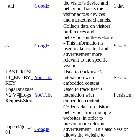
the visitor's device and
_gid
Google
1 day
behavior. Tracks the
visitor across devices
and marketing channels.
Collects data on visitors'
preferences and
behaviour on the website
- This information is
csi
Google
Session
used make content and
advertisement more
relevant to the specific
visitor.
LAST_RESU
Used to track user’s
LT_ENTRY_
YouTube
interaction with
Session
KEY
embedded content.
LogsDatabase
Used to track user’s
V2:V#||Logs
YouTube
interaction with
Persistent
RequestsStore
embedded content.
Collects data on visitor
behaviour from multiple
websites, in order to
present more relevant
pagead/gen_2
Google
advertisement - This also
Session
04
allows the website to