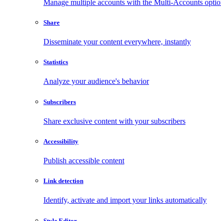
Manage multiple accounts with the Multi-Accounts opti
Share
Disseminate your content everywhere, instantly
Statistics
Analyze your audience's behavior
Subscribers
Share exclusive content with your subscribers
Accessibility
Publish accessible content
Link detection
Identify, activate and import your links automatically
Style Editor