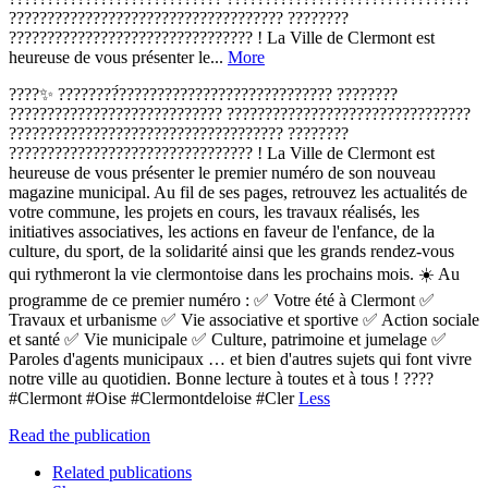
???????????????????????????????????? ????????
???????????????????????????????? ! La Ville de Clermont est
heureuse de vous présenter le...
More
????✨ ????????́???????????????????????????? ????????
???????????????????????????? ????????????????????????????????
???????????????????????????????????? ????????
???????????????????????????????? ! La Ville de Clermont est
heureuse de vous présenter le premier numéro de son nouveau
magazine municipal. Au fil de ses pages, retrouvez les actualités de
votre commune, les projets en cours, les travaux réalisés, les
initiatives associatives, les actions en faveur de l'enfance, de la
culture, du sport, de la solidarité ainsi que les grands rendez-vous
qui rythmeront la vie clermontoise dans les prochains mois. ☀️ Au
programme de ce premier numéro : ✅ Votre été à Clermont ✅
Travaux et urbanisme ✅ Vie associative et sportive ✅ Action sociale
et santé ✅ Vie municipale ✅ Culture, patrimoine et jumelage ✅
Paroles d'agents municipaux … et bien d'autres sujets qui font vivre
notre ville au quotidien. Bonne lecture à toutes et à tous ! ????
#Clermont #Oise #Clermontdeloise #Cler
Less
Read the publication
Related publications