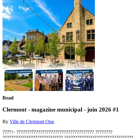
Read
Clermont - magazine municipal - juin 2026 #1
By
Ville de Clermont Oise
????✨ ????????́???????????????????????????? ????????
???????????????????????????? ????????????????????????????????