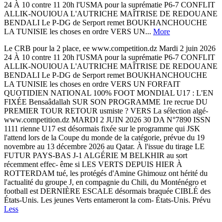
24 À 10 contre 11 20h l'USMA pour la suprématie P6-7 CONFLIT
ALLIK-NOUIOUA L'AUTRICHE MAÎTRISE DE REDOUANE
BENDALI Le P-DG de Serport remet BOUKHANCHOUCHE
LA TUNISIE les choses en ordre VERS UN...
More
Le CRB pour la 2 place, ee www.competition.dz Mardi 2 juin 2026
24 À 10 contre 11 20h l'USMA pour la suprématie P6-7 CONFLIT
ALLIK-NOUIOUA L'AUTRICHE MAÎTRISE DE REDOUANE
BENDALI Le P-DG de Serport remet BOUKHANCHOUCHE
LA TUNISIE les choses en ordre VERS UN FORFAIT
QUOTIDIEN NATIONAL 100% FOOT MONDIAL U17 : L'EN
FIXÉE Bensaâdallah SUR SON PROGRAMME 1re recrue DU
PREMIER TOUR RETOUR usmiste ? VERS La sélection algé-
www.competition.dz MARDI 2 JUIN 2026 30 DA N°7890 ISSN
1111 rienne U17 est désormais fixée sur le programme qui JSK
l'attend lors de la Coupe du monde de la catégorie, prévue du 19
novembre au 13 décembre 2026 au Qatar. À l'issue du tirage LE
FUTUR PAYS-BAS J-1 ALGÉRIE M BELKHIR au sort
récemment effec- ême si LES VERTS DEPUIS HIER À
ROTTERDAM tué, les protégés d'Amine Ghimouz ont hérité du
l'actualité du groupe J, en compagnie du Chili, du Monténégro et
football est DERNIÈRE ESCALE désormais braquée CIBLÉ des
États-Unis. Les jeunes Verts entameront la com- États-Unis. Prévu
Less