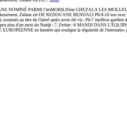
ZIDANE NOMINÉ PARMI l’imMOBILISme GHEZALA LES MEILLEURS 
ssement. Zidane est DE REDOUANE BENDALI P8-9-10 son avec Granada
n). nommés au titre de Opéré après avoir été vic- P6-7 meilleur gardien
 un peu plus d'un mois du Naidji : 7, Ferhat : 6 MANDI DANS L'ÉQUIPE
 EUROPÉENNE en lumière qui souligne la régularité de l'internatio- pr