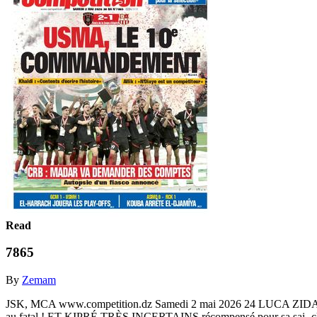
Read
7865
By
Zemam
JSK, MCA www.competition.dz Samedi 2 mai 2026 24 LUCA 
au fatal ! ET KIPRÉ TRÈS INCERTAINS récompensé pour sa sai- cl