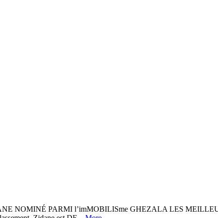
ZIDANE NOMINÉ PARMI l’imMOBILISme GHEZALA LES MEILLEURS 
assement. Zidane est DE...
More