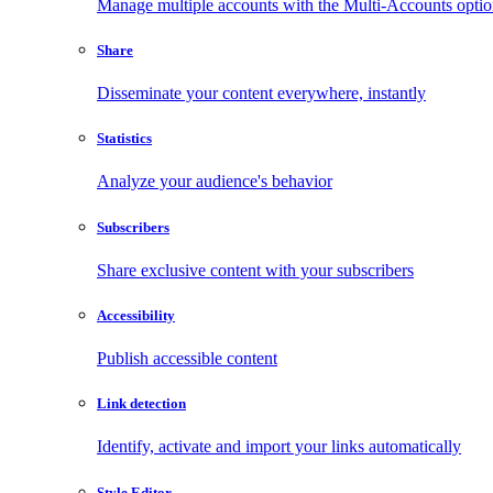
Manage multiple accounts with the Multi-Accounts opti
Share
Disseminate your content everywhere, instantly
Statistics
Analyze your audience's behavior
Subscribers
Share exclusive content with your subscribers
Accessibility
Publish accessible content
Link detection
Identify, activate and import your links automatically
Style Editor