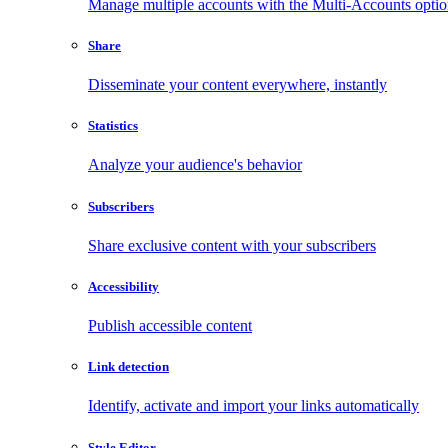
Manage multiple accounts with the Multi-Accounts opti
Share
Disseminate your content everywhere, instantly
Statistics
Analyze your audience's behavior
Subscribers
Share exclusive content with your subscribers
Accessibility
Publish accessible content
Link detection
Identify, activate and import your links automatically
Style Editor