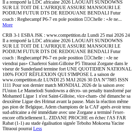
Il a remporté la LDC africaine 2026 LAOUAFI SUNDOWNS
SUR LE TOIT DE L'AFRIQUE ASSURE MANSOURI LE
PODIUM FUTUR DTS DE REDOUANE BENDALI Futur
coach : Reghecampf P6-7 en pole position Chelle : «Je ne...
More
CRB 3-1 ESBA JSK : www.competition.dz Lundi 25 mai 2026 24
Il a remporté la LDC africaine 2026 LAOUAFI SUNDOWNS
SUR LE TOIT DE L'AFRIQUE ASSURE MANSOURI LE
PODIUM FUTUR DTS DE REDOUANE BENDALI Futur
coach : Reghecampf P6-7 en pole position Chelle : «Je ne
viendrai pas» Charleroi Saint-Gilloise P5 Titraoui Zorgane dans le
viseur de Sunderland termine fort UNE QUOTIDIEN NATIONAL
100% FOOT RÉFLEXION QUI S'IMPOSE L a saison de
www.competition.dz LUNDI 25 MAI 2026 30 DA N°7885 ISSN
1111 Pour son dernier match MONDIAL 2026 de la saison avec
l'Union Le Mamelodi Sundowns a décro- un penalty transformé par
Mohamed Ligue 1 n'est Saint-Gilloise, vice-cham- ché dimanche sa
deuxième Ligue des Hrimat avant la pause. Mais la réaction même
pas pion de Belgique, Adem champions de la CAF après avoir tenu
sud-africaine a été immédiate avec une Zorgane a terminé l'exer-
encore officiellement L. ZIDANE PROCHE en échec l'AS FAR
Rabat (1-1) au stade égalisation signée Teboho Mokoena Yacine
Titraoui pourrai
Less