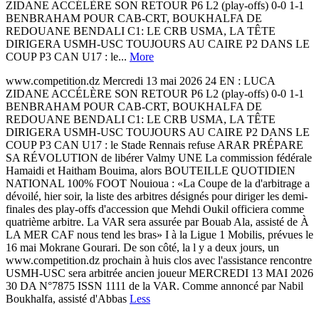
ZIDANE ACCÉLÈRE SON RETOUR P6 L2 (play-offs) 0-0 1-1
BENBRAHAM POUR CAB-CRT, BOUKHALFA DE
REDOUANE BENDALI C1: LE CRB USMA, LA TÊTE
DIRIGERA USMH-USC TOUJOURS AU CAIRE P2 DANS LE
COUP P3 CAN U17 : le...
More
www.competition.dz Mercredi 13 mai 2026 24 EN : LUCA
ZIDANE ACCÉLÈRE SON RETOUR P6 L2 (play-offs) 0-0 1-1
BENBRAHAM POUR CAB-CRT, BOUKHALFA DE
REDOUANE BENDALI C1: LE CRB USMA, LA TÊTE
DIRIGERA USMH-USC TOUJOURS AU CAIRE P2 DANS LE
COUP P3 CAN U17 : le Stade Rennais refuse ARAR PRÉPARE
SA RÉVOLUTION de libérer Valmy UNE La commission fédérale
Hamaidi et Haitham Bouima, alors BOUTEILLE QUOTIDIEN
NATIONAL 100% FOOT Nouioua : «La Coupe de la d'arbitrage a
dévoilé, hier soir, la liste des arbitres désignés pour diriger les demi-
finales des play-offs d'accession que Mehdi Oukil officiera comme
quatrième arbitre. La VAR sera assurée par Bouab Ala, assisté de À
LA MER CAF nous tend les bras» I à la Ligue 1 Mobilis, prévues le
16 mai Mokrane Gourari. De son côté, la l y a deux jours, un
www.competition.dz prochain à huis clos avec l'assistance rencontre
USMH-USC sera arbitrée ancien joueur MERCREDI 13 MAI 2026
30 DA N°7875 ISSN 1111 de la VAR. Comme annoncé par Nabil
Boukhalfa, assisté d'Abbas
Less