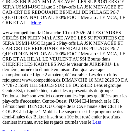
CIBLÉS EN PLEIN MALAISE AVEC LES SUPPORTERS CE
SERA USMH-USC Ligue 2 : Play-offs LA JSK MENACÉE ET
CAB-CRT DE REDOUANE BENDALI DE PILLAGE P6-7
QUOTIDIEN NATIONAL 100% FOOT Mercato : LE MCA, LE
CRB ET AL...
More
www.competition.dz Dimanche 10 mai 2026 24 LES CADRES
CIBLÉS EN PLEIN MALAISE AVEC LES SUPPORTERS CE
SERA USMH-USC Ligue 2 : Play-offs LA JSK MENACÉE ET
CAB-CRT DE REDOUANE BENDALI DE PILLAGE P6-7
QUOTIDIEN NATIONAL 100% FOOT Mercato : LE MCA, LE
CRB ET AL HILAL LE VEULENT AUSSI Bouras dans
CHERIFI : LES KABYLES PAS le viseur de JURISPRU- La
dernière journée du éliminé en raison d'un goal-average
championnat de Ligue 2 amateur, défavorable. Les deux clubs
rejoignent www.competition.dz DIMANCHE 10 MAI 2026 30 DA
N°7872 ISSN 1111 SEULS SUR LE DOSSIER Lens et groupe
Centre-Est, disputée hier, a ainsi les représentants du groupe
Toulouse livré son verdict concernant les équipes qualifiées pour les
play-offs d'accession Centre-Ouest, l'USM El-Harrach et le CR
Témouchent. DENCE OU Coupe de la CAF finale aller CETTE
COUPE à la Ligue 1 Mobilis. Le suspense est Le programme des
demi-finales des Bakrar inscrit son 10e but resté entier jusqu'aux
derniers instants, avec les regards tournés vers le
Less