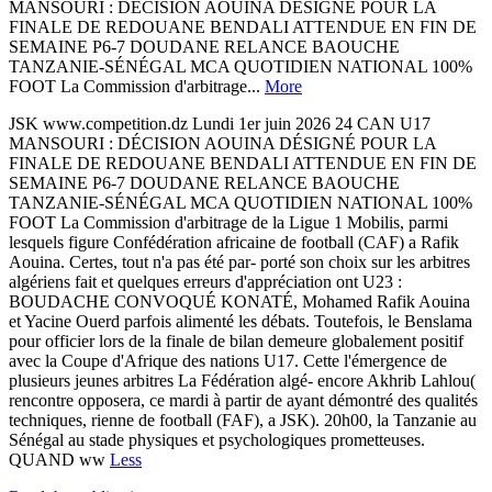
MANSOURI : DÉCISION AOUINA DÉSIGNÉ POUR LA
FINALE DE REDOUANE BENDALI ATTENDUE EN FIN DE
SEMAINE P6-7 DOUDANE RELANCE BAOUCHE
TANZANIE-SÉNÉGAL MCA QUOTIDIEN NATIONAL 100%
FOOT La Commission d'arbitrage...
More
JSK www.competition.dz Lundi 1er juin 2026 24 CAN U17
MANSOURI : DÉCISION AOUINA DÉSIGNÉ POUR LA
FINALE DE REDOUANE BENDALI ATTENDUE EN FIN DE
SEMAINE P6-7 DOUDANE RELANCE BAOUCHE
TANZANIE-SÉNÉGAL MCA QUOTIDIEN NATIONAL 100%
FOOT La Commission d'arbitrage de la Ligue 1 Mobilis, parmi
lesquels figure Confédération africaine de football (CAF) a Rafik
Aouina. Certes, tout n'a pas été par- porté son choix sur les arbitres
algériens fait et quelques erreurs d'appréciation ont U23 :
BOUDACHE CONVOQUÉ KONATÉ, Mohamed Rafik Aouina
et Yacine Ouerd parfois alimenté les débats. Toutefois, le Benslama
pour officier lors de la finale de bilan demeure globalement positif
avec la Coupe d'Afrique des nations U17. Cette l'émergence de
plusieurs jeunes arbitres La Fédération algé- encore Akhrib Lahlou(
rencontre opposera, ce mardi à partir de ayant démontré des qualités
techniques, rienne de football (FAF), a JSK). 20h00, la Tanzanie au
Sénégal au stade physiques et psychologiques prometteuses.
QUAND ww
Less