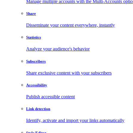
Manage multiple accounts with the Multi-Accounts opti
Share
Disseminate your content everywhere, instantly
Statistics
Analyze your audience's behavior
Subscribers
Share exclusive content with your subscribers
Accessibility
Publish accessible content
Link detection
Identify, activate and import your links automatically
Style Editor