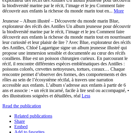
explorateur des récifs des Antilles Un album jeunesse pour découvrir
la biodiversité marine par le récit, l’image et le jeu Comment faire
découvrir aux enfants la richesse du monde marin tout en...
More
Jeunesse – Album illustré – Découverte du monde marin Blue,
explorateur des récifs des Antilles Un album jeunesse pour découvrir
la biodiversité marine par le récit, l’image et le jeu Comment faire
découvrir aux enfants la richesse du monde marin tout en nourrissant
leur curiosité et leur plaisir de lire ? Avec Blue, explorateur des récifs
des Antilles, Chloé Lagarrigue signe un album jeunesse illustré qui
propose une immersion sensible et documentée au cœur des récifs
coralliens. Blue est un poisson chirurgien curieux. En parcourant le
récif, il rencontre différentes espèces emblématiques des Antilles :
poissons colorés, crevettes nettoyeuses, tortues, coraux… Chaque
rencontre permet d’observer des formes, des comportements et des
rôles au sein de l’écosystème récifal, à travers une narration
accessible aux enfants. L’album s’adresse aux enfants à partir de 6
ans et associe : • un récit incarné, facile à lire seul ou accompagné, •
des illustrations soignées et détaillées, réal
Less
Read the publication
Related publications
Share
Embed
Add to favorites