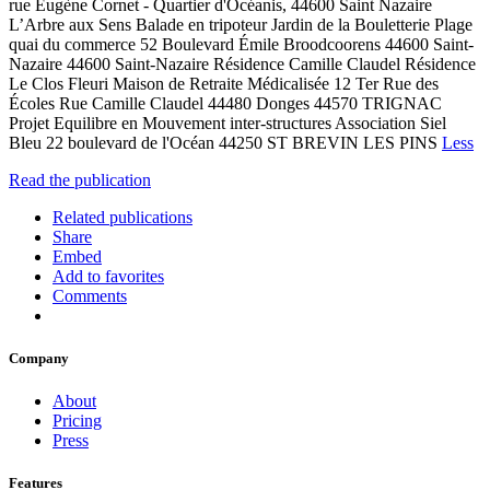
rue Eugène Cornet - Quartier d'Océanis, 44600 Saint Nazaire
L’Arbre aux Sens Balade en tripoteur Jardin de la Bouletterie Plage
quai du commerce 52 Boulevard Émile Broodcoorens 44600 Saint-
Nazaire 44600 Saint-Nazaire Résidence Camille Claudel Résidence
Le Clos Fleuri Maison de Retraite Médicalisée 12 Ter Rue des
Écoles Rue Camille Claudel 44480 Donges 44570 TRIGNAC
Projet Equilibre en Mouvement inter-structures Association Siel
Bleu 22 boulevard de l'Océan 44250 ST BREVIN LES PINS
Less
Read the publication
Related publications
Share
Embed
Add to favorites
Comments
Company
About
Pricing
Press
Features