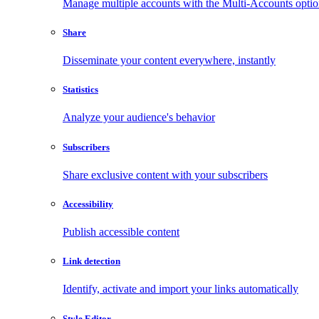
Manage multiple accounts with the Multi-Accounts opti
Share
Disseminate your content everywhere, instantly
Statistics
Analyze your audience's behavior
Subscribers
Share exclusive content with your subscribers
Accessibility
Publish accessible content
Link detection
Identify, activate and import your links automatically
Style Editor