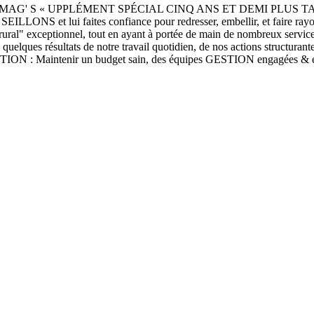
 S « UPPLÉMENT SPÉCIAL CINQ ANS ET DEMI PLUS TARD… » Voil
ILLONS et lui faites confiance pour redresser, embellir, et faire ray
rural" exceptionnel, tout en ayant à portée de main de nombreux services
 quelques résultats de notre travail quotidien, de nos actions struct
 GESTION : Maintenir un budget sain, des équipes GESTION engagées & e