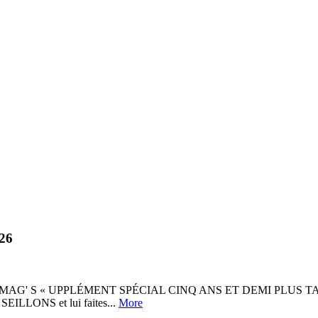
026
 S « UPPLÉMENT SPÉCIAL CINQ ANS ET DEMI PLUS TARD… » Voil
 SEILLONS et lui faites...
More