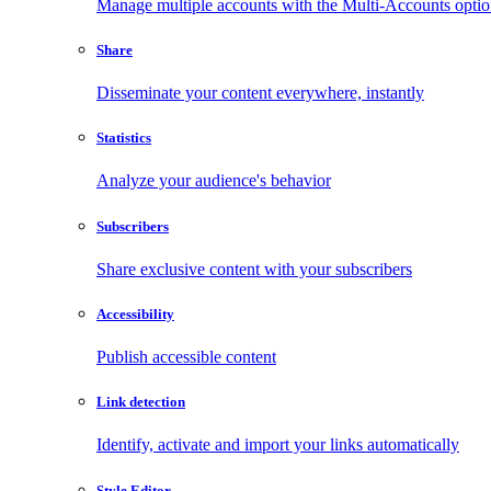
Manage multiple accounts with the Multi-Accounts opti
Share
Disseminate your content everywhere, instantly
Statistics
Analyze your audience's behavior
Subscribers
Share exclusive content with your subscribers
Accessibility
Publish accessible content
Link detection
Identify, activate and import your links automatically
Style Editor